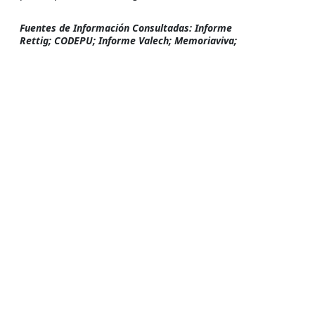
Fuentes de Información Consultadas: Informe
Rettig; CODEPU; Informe Valech; Memoriaviva;
Ultima Actualización :
27/11/2021
MemoriaViva
Archivo digital de las Violaciones a los Derechos Humanos por la
Dictadura Militar en Chile (1973-1990)
🌳
Visita Ecomemoria
Declaración pública: Plan Nacional de Búsqueda
Detenidos Desaparecidos
Ejecutados Políticos
Criminales
Centros de Detención