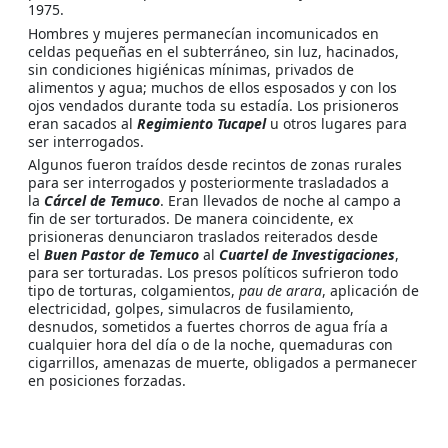
1975.
Hombres y mujeres permanecían incomunicados en
celdas pequeñas en el subterráneo, sin luz, hacinados,
sin condiciones higiénicas mínimas, privados de
alimentos y agua; muchos de ellos esposados y con los
ojos vendados durante toda su estadía. Los prisioneros
eran sacados al
Regimiento Tucapel
u otros lugares para
ser interrogados.
Algunos fueron traídos desde recintos de zonas rurales
para ser interrogados y posteriormente trasladados a
la
Cárcel de Temuco
. Eran llevados de noche al campo a
fin de ser torturados. De manera coincidente, ex
prisioneras denunciaron traslados reiterados desde
el
Buen Pastor de Temuco
al
Cuartel de Investigaciones
,
para ser torturadas. Los presos políticos sufrieron todo
tipo de torturas, colgamientos,
pau de arara
, aplicación de
electricidad, golpes, simulacros de fusilamiento,
desnudos, sometidos a fuertes chorros de agua fría a
cualquier hora del día o de la noche, quemaduras con
cigarrillos, amenazas de muerte, obligados a permanecer
en posiciones forzadas.
Fuentes de Información Consultadas: CODEPU; Informe
Valech; Memoriaviva;