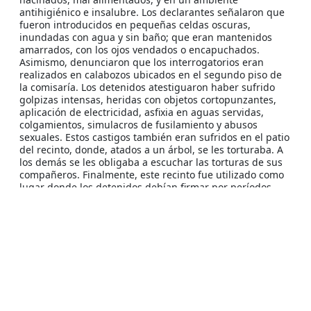
antihigiénico e insalubre. Los declarantes señalaron que
fueron introducidos en pequeñas celdas oscuras,
inundadas con agua y sin baño; que eran mantenidos
amarrados, con los ojos vendados o encapuchados.
Asimismo, denunciaron que los interrogatorios eran
realizados en calabozos ubicados en el segundo piso de
la comisaría. Los detenidos atestiguaron haber sufrido
golpizas intensas, heridas con objetos cortopunzantes,
aplicación de electricidad, asfixia en aguas servidas,
colgamientos, simulacros de fusilamiento y abusos
sexuales. Estos castigos también eran sufridos en el patio
del recinto, donde, atados a un árbol, se les torturaba. A
los demás se les obligaba a escuchar las torturas de sus
compañeros. Finalmente, este recinto fue utilizado como
lugar donde los detenidos debían firmar por períodos
prolongados, una vez recobrada la libertad desde otros
recintos.
Criminales y Cómplices
Capitán
Winston Donder Espinoza
(Carabineros);
Teniente
Jaime Espinoza Pinto
(Carabineros);
Sargento
Aliro Ochoa
(Carabineros);
Cabo
Valenzuela
(Carabineros); Teniente
Mario Villagra
Mendoza
(Carabineros); Sargento
Luis Sepúlveda
Sepúlveda
(Carabineros); Teniente
Carrillo
(Carabineros);