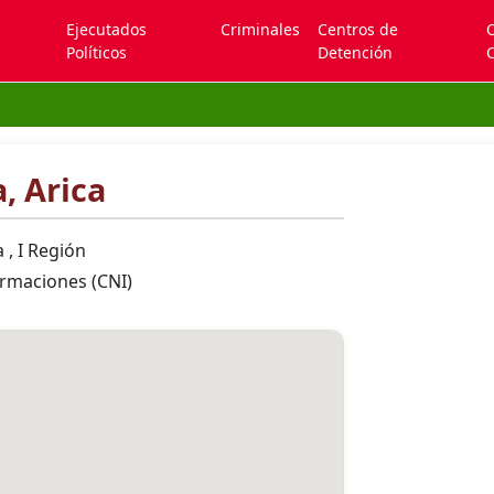
Ejecutados
Criminales
Centros de
Políticos
Detención
C
, Arica
a , I Región
ormaciones (CNI)